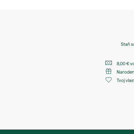
Staň 
8,00 € v
Naroden
Tvoj vlas