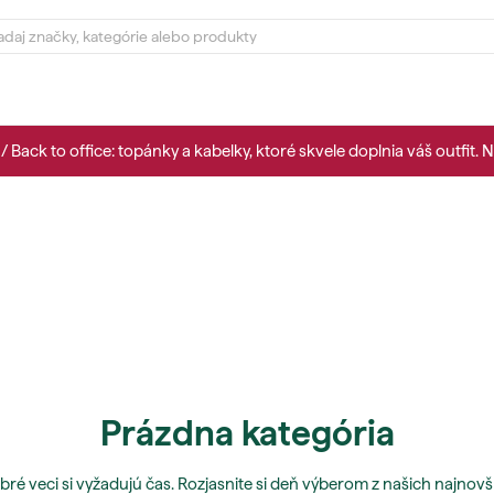
/ Back to office: topánky a kabelky, ktoré skvele doplnia váš outfit. 
Prázdna kategória
bré veci si vyžadujú čas. Rozjasnite si deň výberom z našich najnovš