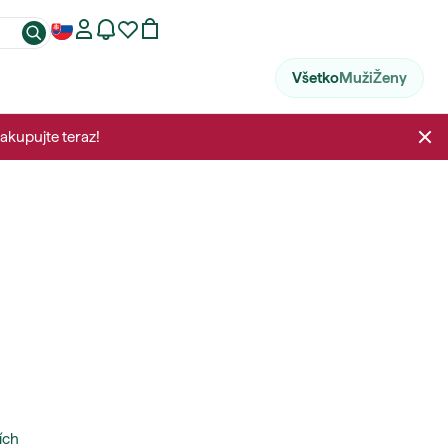
Všetko
Muži
Ženy
Nakupujte teraz!
ích