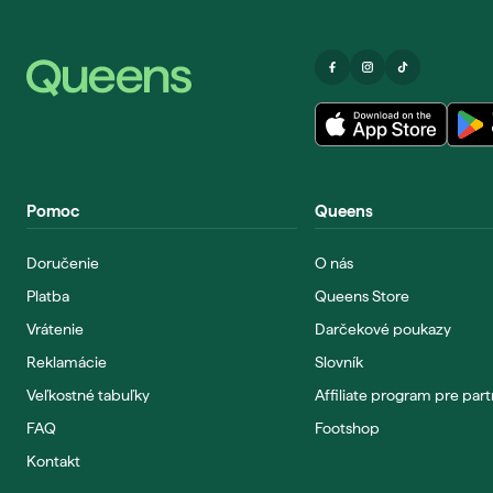
Pomoc
Queens
Doručenie
O nás
Platba
Queens Store
Vrátenie
Darčekové poukazy
Reklamácie
Slovník
Veľkostné tabuľky
Affiliate program pre par
FAQ
Footshop
Kontakt