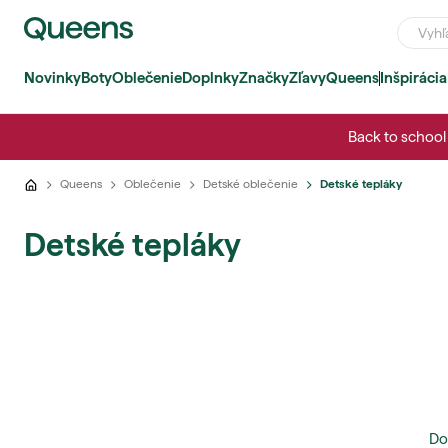
Novinky
Boty
Oblečenie
Doplnky
Značky
Zľavy
Queens
Inšpirácia
Back to school 
Queens
Oblečenie
Detské oblečenie
Detské tepláky
Detské tepláky
Do