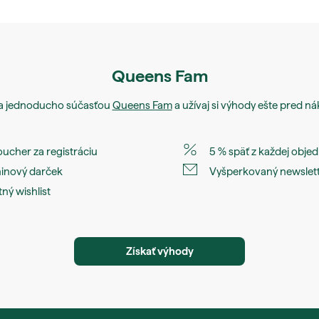
Queens Fam
sa jednoducho súčasťou
Queens Fam
a užívaj si výhody ešte pred 
oucher za registráciu
5 % späť z každej obje
inový darček
Vyšperkovaný newslet
tný wishlist
Získať výhody