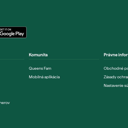
Komunita
Právne info
Queens Fam
Obchodné p
Mobilná aplikácia
Zásady ochra
Nastavenie s
tnerov