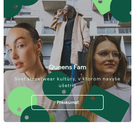
Queens Fam
Svet streetwear kultúry, v ktorom navyše
ušetríš
Preskúmať