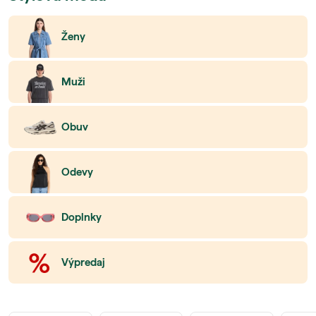
Ženy
Muži
Obuv
Odevy
Doplnky
Výpredaj