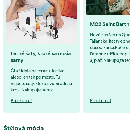
MC2 Saint Barth
Nová značka na Que
Talianska lifestyle zn
dušou karibského os
Letné šaty, ktoré sa nosia
Farebné tričká, dopl
samy
aj pláž. Nakupujte te
Či už idete na terasu, festival
alebo len tak po meste. Tu
nájdete šaty, ktoré s vami udržia
krok. Nakupujte teraz.
Preskúmať
Preskúmať
Štýlová móda