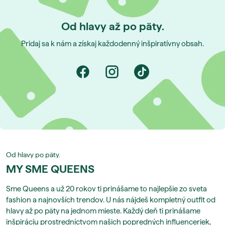
Od hlavy až po päty.
Pridaj sa k nám a získaj každodenný inšpiratívny obsah.
Od hlavy po päty.
MY SME QUEENS
Sme Queens a už 20 rokov ti prinášame to najlepšie zo sveta
fashion a najnovších trendov. U nás nájdeš kompletný outfit od
hlavy až po päty na jednom mieste. Každý deň ti prinášame
inšpiráciu prostredníctvom našich popredných influenceriek,