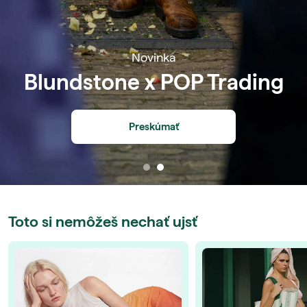
Novinka
Blundstone x POP Trading
Preskúmať
Toto si nemôžeš nechať ujsť