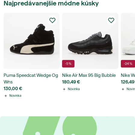
Najpredávanejšie módne kúsky
-5 %
-24 %
Puma Speedcat Wedge Og
Nike Air Max 95 Big Bubble
Nike W
Wns
180,49 €
126,49
130,00 €
Novinka
Novi
Novinka