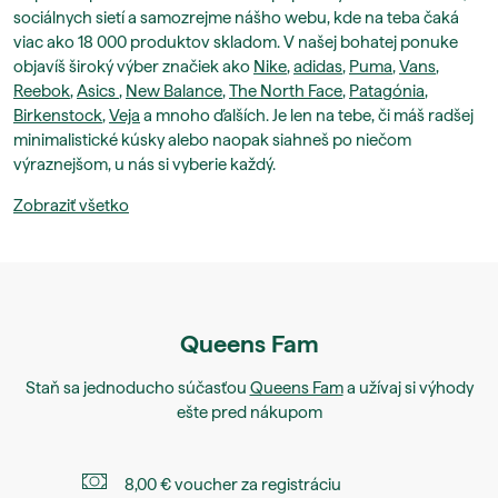
sociálnych sietí a samozrejme nášho webu, kde na teba čaká
viac ako 18 000 produktov skladom. V našej bohatej ponuke
objavíš široký výber značiek ako
Nike
,
adidas
,
Puma
,
Vans
,
Reebok
,
Asics
,
New Balance
,
The North Face
,
Patagónia
,
Birkenstock
,
Veja
a mnoho ďalších. Je len na tebe, či máš radšej
minimalistické kúsky alebo naopak siahneš po niečom
výraznejšom, u nás si vyberie každý.
Zobraziť všetko
Queens Fam
Staň sa jednoducho súčasťou
Queens Fam
a užívaj si výhody
ešte pred nákupom
8,00 € voucher za registráciu