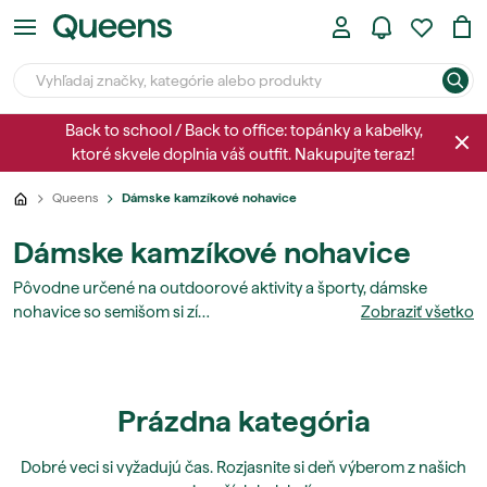
Back to school / Back to office: topánky a kabelky,
ktoré skvele doplnia váš outfit. Nakupujte teraz!
Queens
Dámske kamzíkové nohavice
Dámske kamzíkové nohavice
Pôvodne určené na outdoorové aktivity a športy, dámske
nohavice so semišom si zí…
Zobraziť všetko
Prázdna kategória
Dobré veci si vyžadujú čas. Rozjasnite si deň výberom z našich