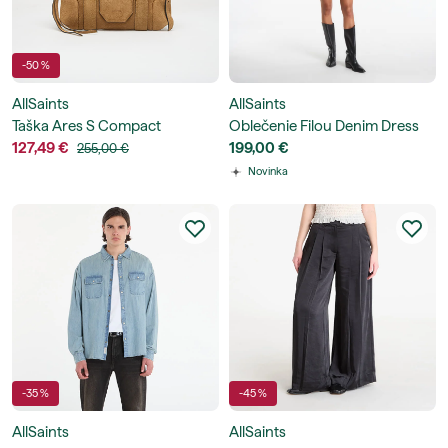
-50 %
AllSaints
AllSaints
Taška Ares S Compact
Oblečenie Filou Denim Dress
Crossbody
127,49 €
199,00 €
255,00 €
Novinka
-35 %
-45 %
AllSaints
AllSaints