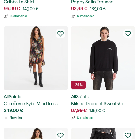
Gribbs Ls Shirt
Poppy Satin Trouser
96,99 €
92,99 €
149,00 €
169,00 €
Sustainable
Sustainable
-35 %
AllSaints
AllSaints
Oblečenie Sybil Mini Dress
Mikina Descent Sweatshirt
249,00 €
87,99 €
135,00 €
Novinka
Sustainable