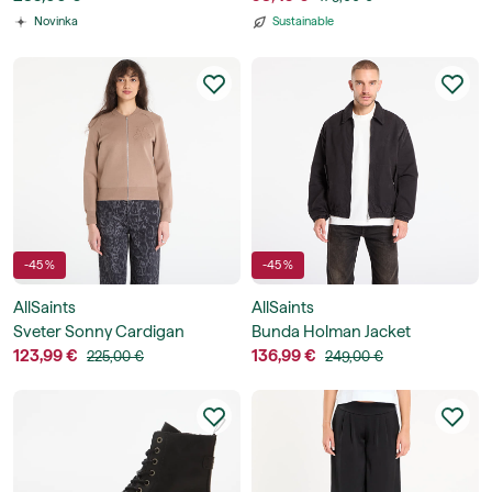
Novinka
Sustainable
-45 %
-45 %
AllSaints
AllSaints
Sveter Sonny Cardigan
Bunda Holman Jacket
123,99 €
136,99 €
225,00 €
249,00 €