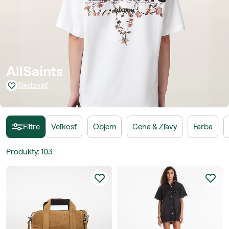
AllSaints
Sledovať
Filtre
Veľkosť
Objem
Cena & Zľavy
Farba
Produkty
:
103