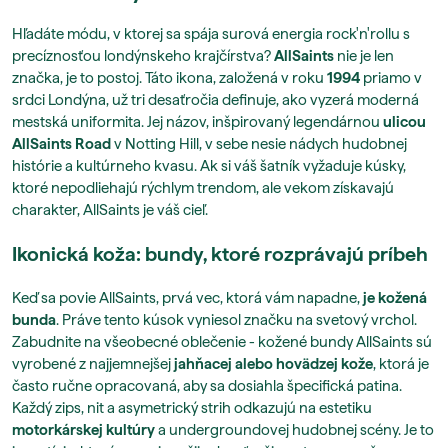
Hľadáte módu, v ktorej sa spája surová energia rock'n'rollu s
precíznosťou londýnskeho krajčírstva?
AllSaints
nie je len
značka, je to postoj. Táto ikona, založená v roku
1994
priamo v
srdci Londýna, už tri desaťročia definuje, ako vyzerá moderná
mestská uniformita. Jej názov, inšpirovaný legendárnou
ulicou
AllSaints Road
v Notting Hill, v sebe nesie nádych hudobnej
histórie a kultúrneho kvasu. Ak si váš šatník vyžaduje kúsky,
ktoré nepodliehajú rýchlym trendom, ale vekom získavajú
charakter, AllSaints je váš cieľ.
Ikonická koža: bundy, ktoré rozprávajú príbeh
Keď sa povie AllSaints, prvá vec, ktorá vám napadne,
je kožená
bunda
. Práve tento kúsok vyniesol značku na svetový vrchol.
Zabudnite na všeobecné oblečenie - kožené bundy AllSaints sú
vyrobené z najjemnejšej
jahňacej alebo hovädzej kože
, ktorá je
často ručne opracovaná, aby sa dosiahla špecifická patina.
Každý zips, nit a asymetrický strih odkazujú na estetiku
motorkárskej kultúry
a undergroundovej hudobnej scény. Je to