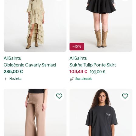
-45 %
AllSaints
AllSaints
Oblečenie Cavarly Ssmaxi
Sukňa Tulip Ponte Skirt
Dress
285,00 €
109,49 €
199,00 €
Novinka
Sustainable