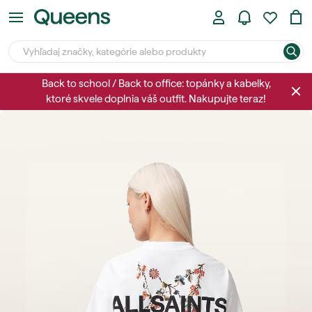
Back to school / Back to office: topánky a kabelky,
ktoré skvele doplnia váš outfit. Nakupujte teraz!