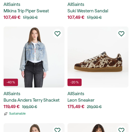
AllSaints
AllSaints
Mikina Trip Piper Sweat
Suki Western Sandal
107,49 €
107,49 €
179,00 €
179,00 €
-40 %
-20 %
AllSaints
AllSaints
Bunda Anders Terry Shacket
Leon Sneaker
119,49 €
175,49 €
199,00 €
219,00 €
Sustainable