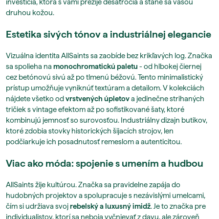
investícia, ktorá s vami prežije desaťročia a stane sa vašou
druhou kožou.
Estetika sivých tónov a industriálnej elegancie
Vizuálna identita AllSaints sa zaobíde bez krikľavých log. Značka
sa spolieha na
monochromatickú paletu
- od hlbokej čiernej
cez betónovú sivú až po tlmenú béžovú. Tento minimalistický
prístup umožňuje vyniknúť textúram a detailom. V kolekciách
nájdete všetko od
vrstvených úpletov
a jedinečne strihaných
tričiek s vintage efektom až po sofistikované šaty, ktoré
kombinujú jemnosť so surovosťou. Industriálny dizajn butikov,
ktoré zdobia stovky historických šijacích strojov, len
podčiarkuje ich posadnutosť remeslom a autenticitou.
Viac ako móda: spojenie s umením a hudbou
AllSaints žije kultúrou. Značka sa pravidelne zapája do
hudobných projektov a spolupracuje s nezávislými umelcami,
čím si udržiava svoj
rebelský a luxusný imidž
. Je to značka pre
individualistov, ktorí sa neboja vyčnievať z davu, ale zároveň