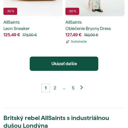
-30 %
-20 %
AllSaints
AllSaints
Leon Sneaker
Oblečenie Bryony Dress
125,49 €
127,49 €
179,00 €
159,00 €
Sustainable
Ukázať dalšie
...
1
2
5
Britský rebel
AllSaints
s industriálnou
dušou Londýna