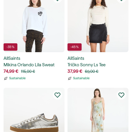
-35 %
-45 %
AllSaints
AllSaints
Mikina Orlando Lila Sweat
Tričko Sonny Ls Tee
74,99 €
37,99 €
115,00 €
69,00 €
Sustainable
Sustainable