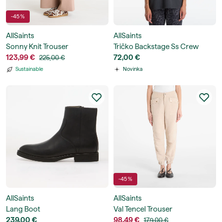
-45 %
AllSaints
AllSaints
Sonny Knit Trouser
Tričko Backstage Ss Crew
123,99 €
72,00 €
225,00 €
Sustainable
Novinka
-45 %
AllSaints
AllSaints
Lang Boot
Val Tencel Trouser
239,00 €
98,49 €
179,00 €