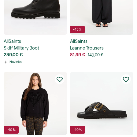
-45 %
AllSaints
AllSaints
Skiff Military Boot
Leanne Trousers
239,00 €
81,99 €
149,00 €
Novinka
-40 %
-40 %