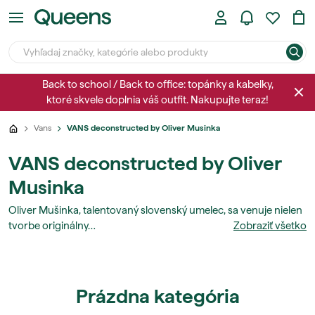
Back to school / Back to office: topánky a kabelky,
ktoré skvele doplnia váš outfit. Nakupujte teraz!
Vans
VANS deconstructed by Oliver Musinka
VANS deconstructed by Oliver
Musinka
Oliver Mušinka, talentovaný slovenský umelec, sa venuje nielen
tvorbe originálny…
Zobraziť všetko
Prázdna kategória