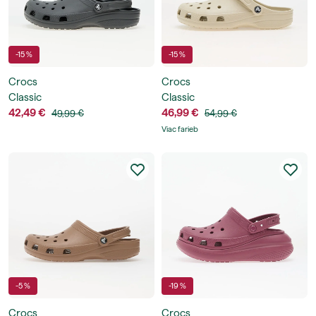
-15 %
-15 %
Crocs
Crocs
Classic
Classic
42,49 €
46,99 €
49,99 €
54,99 €
Viac farieb
-5 %
-19 %
Crocs
Crocs