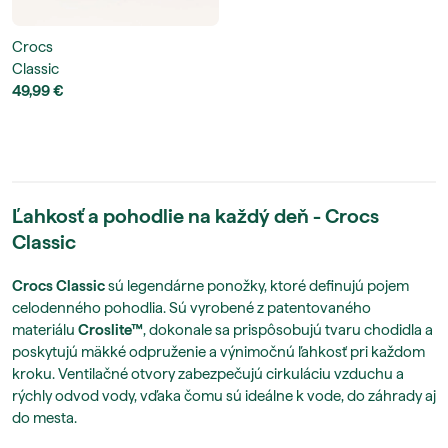
Crocs
Classic
49,99 €
Ľahkosť a pohodlie na každý deň - Crocs
Classic
Crocs Classic
sú legendárne ponožky, ktoré definujú pojem
celodenného pohodlia. Sú vyrobené z patentovaného
materiálu
Croslite™
, dokonale sa prispôsobujú tvaru chodidla a
poskytujú mäkké odpruženie a výnimočnú ľahkosť pri každom
kroku. Ventilačné otvory zabezpečujú cirkuláciu vzduchu a
rýchly odvod vody, vďaka čomu sú ideálne k vode, do záhrady aj
do mesta.