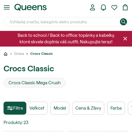
Back to school / Back to office: topánky a kabelky,
ktoré skvele doplnia váš outfit. Nakupujte teraz!
Crocs
Crocs Classic
Crocs Classic
Crocs Classic Mega Crush
Filtre
Veľkosť
Model
Cena & Zľavy
Farba
Produkty
:
23