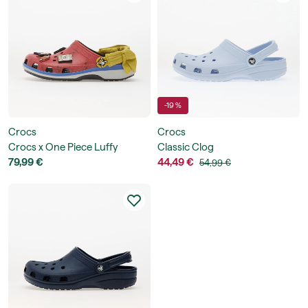
-19 %
Crocs
Crocs
Crocs x One Piece Luffy
Classic Clog
Classic Clog
79,99 €
44,49 €
54,99 €