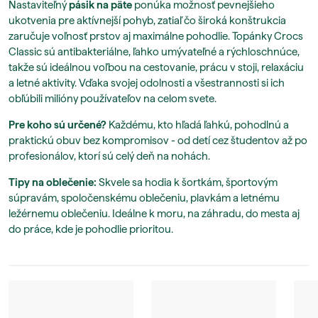
Nastaviteľný
pásik na päte
ponúka možnosť pevnejšieho
ukotvenia pre aktívnejší pohyb, zatiaľ čo široká konštrukcia
zaručuje voľnosť prstov aj maximálne pohodlie. Topánky Crocs
Classic sú antibakteriálne, ľahko umývateľné a rýchloschnúce,
takže sú ideálnou voľbou na cestovanie, prácu v stoji, relaxáciu
a letné aktivity. Vďaka svojej odolnosti a všestrannosti si ich
obľúbili milióny používateľov na celom svete.
Pre koho sú určené?
Každému, kto hľadá ľahkú, pohodlnú a
praktickú obuv bez kompromisov - od detí cez študentov až po
profesionálov, ktorí sú celý deň na nohách.
Tipy na oblečenie:
Skvele sa hodia k šortkám, športovým
súpravám, spoločenskému oblečeniu, plavkám a letnému
ležérnemu oblečeniu. Ideálne k moru, na záhradu, do mesta aj
do práce, kde je pohodlie prioritou.