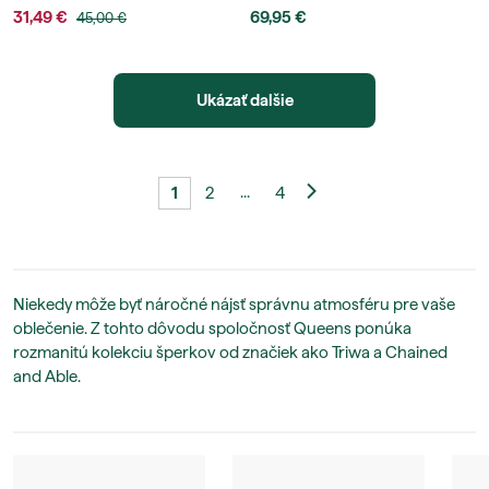
31,49 €
69,95 €
45,00 €
Ukázať dalšie
...
1
2
4
Niekedy môže byť náročné nájsť správnu atmosféru pre vaše
oblečenie. Z tohto dôvodu spoločnosť Queens ponúka
rozmanitú kolekciu šperkov od značiek ako Triwa a Chained
and Able.