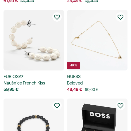
61,99 €
23,49 €
65,00 €
39,00 €
-19 %
FURIOSA®
GUESS
Náušnice French Kiss
Beloved
59,95 €
48,49 €
60,00 €