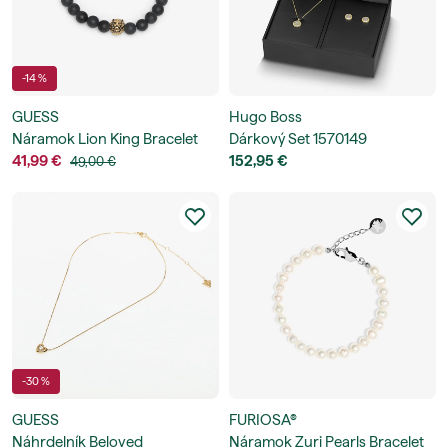
-14 %
GUESS
Hugo Boss
Náramok Lion King Bracelet
Dárkový Set 1570149
41,99 €
152,95 €
49,00 €
-30 %
GUESS
FURIOSA®
Náhrdelník Beloved
Náramok Zuri Pearls Bracelet