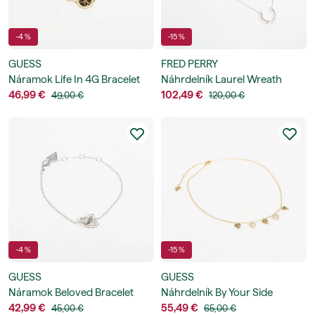
-4 %
-15 %
GUESS
FRED PERRY
Náramok Life In 4G Bracelet
Náhrdelník Laurel Wreath
46,99 €
Necklace
102,49 €
49,00 €
120,00 €
-4 %
-15 %
GUESS
GUESS
Náramok Beloved Bracelet
Náhrdelník By Your Side
42,99 €
Necklace
55,49 €
45,00 €
65,00 €