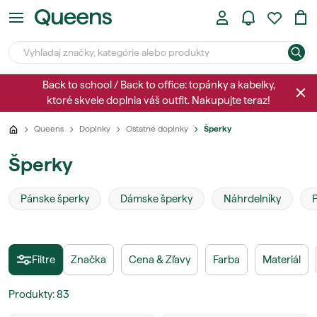
Back to school / Back to office: topánky a kabelky,
ktoré skvele doplnia váš outfit. Nakupujte teraz!
Queens
Doplnky
Ostatné doplnky
Šperky
Šperky
Pánske šperky
Dámske šperky
Náhrdelníky
Filtre
Značka
Cena & Zľavy
Farba
Materiál
Produkty
:
83