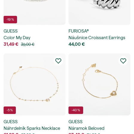
-19 %
GUESS
FURIOSA®
Color My Day
Náušnice Croissant Earrings
31,49 €
44,00 €
39,00 €
-5 %
-40 %
GUESS
GUESS
Náhrdelník Sparks Necklace
Náramok Beloved