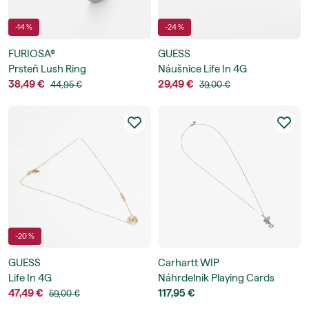
-14 %
-24 %
FURIOSA®
GUESS
Prsteň Lush Ring
Náušnice Life In 4G
38,49 €
29,49 €
44,95 €
39,00 €
-20 %
GUESS
Carhartt WIP
Life In 4G
Náhrdelník Playing Cards
47,49 €
Pendant
117,95 €
59,00 €