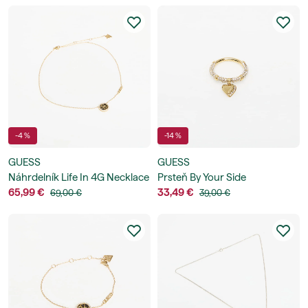
-4 %
-14 %
GUESS
GUESS
Náhrdelník Life In 4G Necklace
Prsteň By Your Side
65,99 €
33,49 €
69,00 €
39,00 €